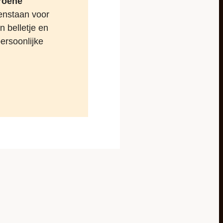
groene
enstaan voor
 belletje en
ersoonlijke