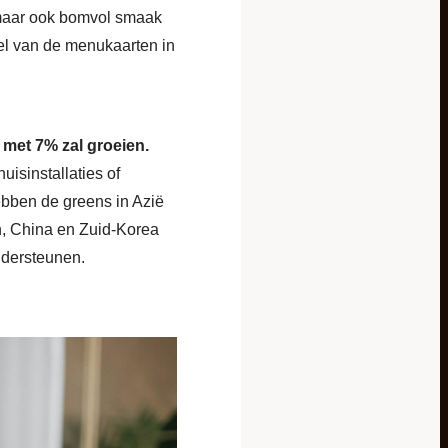
, maar ook bomvol smaak
el van de menukaarten in
 met 7% zal groeien.
isinstallaties of
hebben de greens in Azië
, China en Zuid-Korea
ndersteunen.