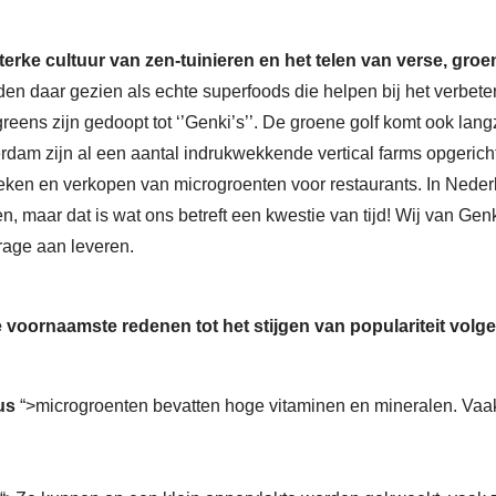
terke cultuur van zen-tuinieren en het telen van verse, gro
rden daar gezien als echte superfoods die helpen bij het verbet
greens zijn gedoopt tot ‘’Genki’s’’. De groene golf komt ook lan
rdam zijn al een aantal indrukwekkende vertical farms opgerich
en en verkopen van microgroenten voor restaurants. In Nederl
, maar dat is wat ons betreft een kwestie van tijd! Wij van Gen
drage aan leveren.
 voornaamste redenen tot het stijgen van populariteit volg
us
“>
microgroenten bevatten hoge vitaminen en mineralen. Va