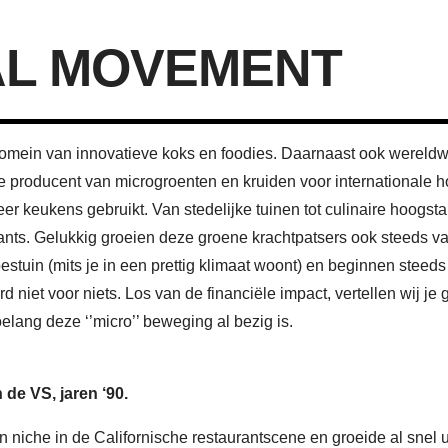
L MOVEMENT
 domein van innovatieve koks en foodies. Daarnaast ook wereld
te producent van microgroenten en kruiden voor internationale 
er keukens gebruikt. Van stedelijke tuinen tot culinaire hoogsta
nts. Gelukkig groeien deze groene krachtpatsers ook steeds va
estuin (mits je in een prettig klimaat woont) en beginnen stee
ard niet voor niets. Los van de financiële impact, vertellen wij j
oelang deze ‘’micro’’ beweging al bezig is.
 de VS, jaren ‘90.
niche in de Californische restaurantscene en groeide al snel uit