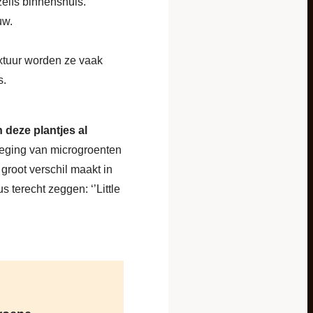
elfs binnenshuis.
uw.
xtuur worden ze vaak
s.
 deze plantjes al
weging van microgroenten
groot verschil maakt in
terecht zeggen: ‘’Little