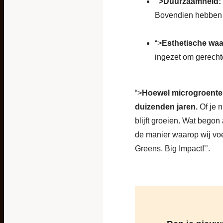
“>
Duurzaamheid:
Bovendien hebben z
“>
Esthetische waa
ingezet om gerechte
“>
Hoewel microgroenten 
duizenden jaren.
Of je 
blijft groeien. Wat begon
de manier waarop wij voe
Greens, Big Impact!’’.