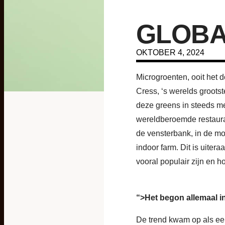
GLOBA
OKTOBER 4, 2024
Microgroenten, ooit het
Cress, ‘s werelds groots
deze greens in steeds me
wereldberoemde restaura
de vensterbank, in de mo
indoor farm. Dit is uitera
vooral populair zijn en h
“>
Het begon allemaal in
De trend kwam op als een 