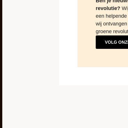
Ben je nieuw
revolutie?
Wij
een helpende 
wij ontvangen 
groene revolut
VOLG ONZ